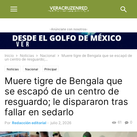
-Anúnciate con nosotros-
Inicio
Noticias
Nacional
Muere tigre de Bengala que se escapó de
un centro de resguardo;...
Noticias
Nacional
Principal
Muere tigre de Bengala que
se escapó de un centro de
resguardo; le dispararon tras
fallar en sedarlo
61
0
Por
Redacción editorial
-
julio 2, 2026