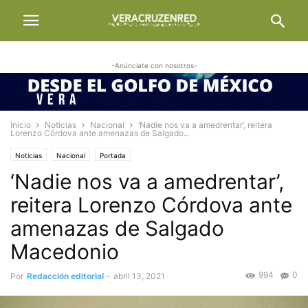
-Anúnciate con nosotros-
Inicio
Noticias
Nacional
‘Nadie nos va a amedrentar’, reitera
Lorenzo Córdova ante amenazas de Salgado...
Noticias
Nacional
Portada
‘Nadie nos va a amedrentar’,
reitera Lorenzo Córdova ante
amenazas de Salgado
Macedonio
994
0
Por
Redacción editorial
-
abril 13, 2021