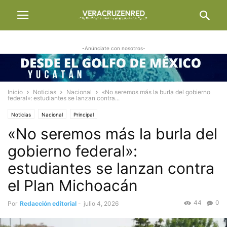
-Anúnciate con nosotros-
Inicio
Noticias
Nacional
«No seremos más la burla del gobierno
federal»: estudiantes se lanzan contra...
Noticias
Nacional
Principal
«No seremos más la burla del
gobierno federal»:
estudiantes se lanzan contra
el Plan Michoacán
44
0
Por
Redacción editorial
-
julio 4, 2026