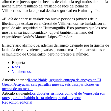
afirmó este jueves que los hechos de violencia registrados durante la
noche fueron resultado del traslado de reos del penal de
Villahermosa hacia el penal de alta seguridad en Huimanguillo.
«El día de antier se trasladaron nueve personas privadas de la
libertad que estaban en el Creset de Villahermosa; se trasladaron al
penal de alta seguridad de Huimanguillo. Esto provocó que los reos
mostraran su inconformidad», dijo el también hermano del
expresidente Andrés Manuel López Obrador.
El secretario afirmó que, además del sujeto detenido por la quema de
la tienda de conveniencia, varias personas más fueron arrestadas en
el municipio de Comalcalco, pero no precisó el número.
Etiquetas
Reos
Villahermosa
Artículo anterior
Rocío Nahle, segunda entrega de apoyos en El
Greco; Acayucan: seis patrullas nuevas, seis desapariciones en
menos de un mes…
Artículo siguiente
Los dobletes sísmicos como el de Venezuela son
raros, pero ha habido hasta tripletes, señala experto
Redacción editorial