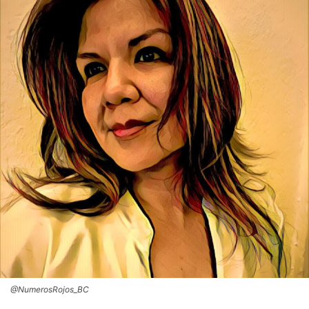
@NumerosRojos_BC