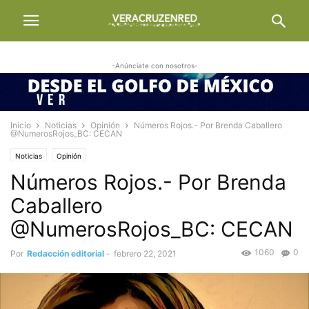
-Anúnciate con nosotros-
Inicio
Noticias
Opinión
Números Rojos.- Por Brenda Caballero
@NumerosRojos_BC: CECAN
Noticias
Opinión
Números Rojos.- Por Brenda
Caballero
@NumerosRojos_BC: CECAN
1060
0
Por
Redacción editorial
-
febrero 22, 2021