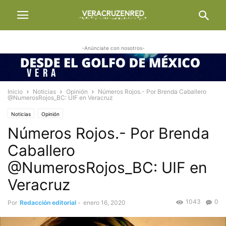
-Anúnciate con nosotros-
Inicio
Noticias
Opinión
Números Rojos.- Por Brenda Caballero
@NumerosRojos_BC: UIF en Veracruz
Noticias
Opinión
Números Rojos.- Por Brenda
Caballero
@NumerosRojos_BC: UIF en
Veracruz
1043
0
Por
Redacción editorial
-
enero 16, 2020