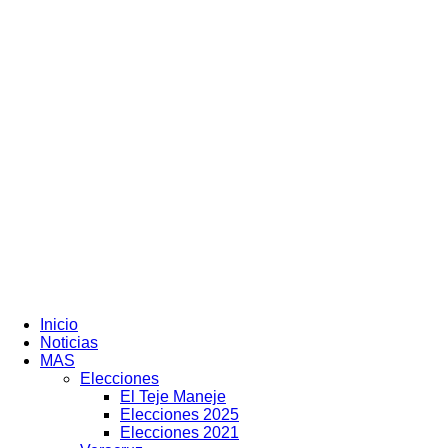
Veracruz
en
Red
Inicio
Noticias
MAS
Elecciones
El Teje Maneje
Elecciones 2025
Elecciones 2021