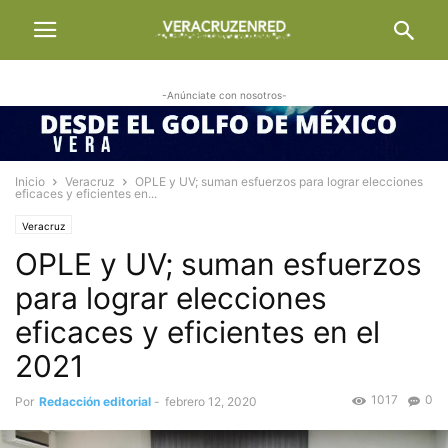
-Anúnciate con nosotros-
Inicio
Veracruz
OPLE y UV; suman esfuerzos para lograr elecciones
eficaces y eficientes en...
Veracruz
OPLE y UV; suman esfuerzos
para lograr elecciones
eficaces y eficientes en el
2021
1017
0
Por
Redacción editorial
-
febrero 12, 2020