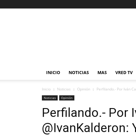
Veracruz
en
Red
INICIO
NOTICIAS
MAS
VRED TV
Inicio
Noticias
Opinión
Perfilando.- Por Iván 
Noticias
Opinión
Perfilando.- Por 
@IvanKalderon: 