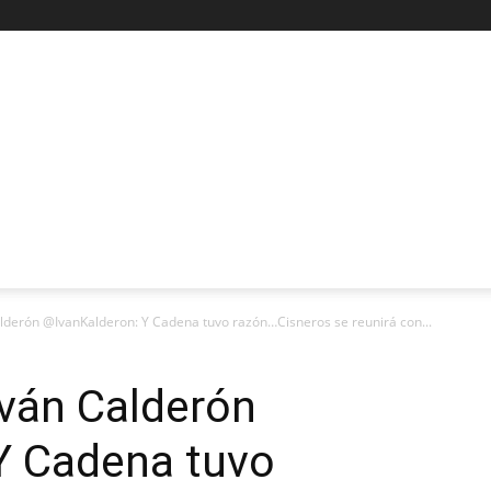
Calderón @IvanKalderon: Y Cadena tuvo razón…Cisneros se reunirá con...
Iván Calderón
Y Cadena tuvo