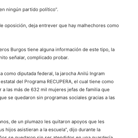
n ningún partido político”.
s de oposición, deja entrever que hay malhechores como
eros Burgos tiene alguna información de este tipo, la
nito señalar, complicado probar.
ia como diputada federal, la jarocha Anilú Ingram
a estatal del Programa RECUPERA, el cual tiene como
 a las más de 632 mil mujeres jefas de familia que
 que se quedaron sin programas sociales gracias a las
anos, de un plumazo les quitaron apoyos que les
s hijos asistieran a la escuela”, dijo durante la
ños se quedaron sin ser atendidos en una guardería,