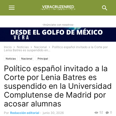
-Anúnciate con nosotros-
Inicio
Noticias
Nacional
Político español invitado a la Corte por
Lenia Batres es suspendido en...
Noticias
Nacional
Principal
Político español invitado a la
Corte por Lenia Batres es
suspendido en la Universidad
Complutense de Madrid por
acosar alumnas
52
0
Por
Redacción editorial
-
junio 30, 2026