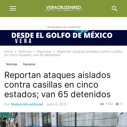
-Anúnciate con nosotros-
Inicio
Noticias
Nacional
Reportan ataques aislados contra casillas
en cinco estados; van 65 detenidos
Noticias
Nacional
Reportan ataques aislados
contra casillas en cinco
estados; van 65 detenidos
1162
0
Por
Redacción editorial
-
junio 6, 2021