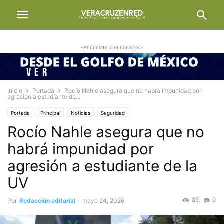
-Anúnciate con nosotros-
Inicio
Portada
Rocío Nahle asegura que no habrá impunidad por
agresión a estudiante de...
Portada
Principal
Noticias
Seguridad
Rocío Nahle asegura que no
habrá impunidad por
agresión a estudiante de la
UV
85
0
Por
Redacción editorial
-
mayo 24, 2026