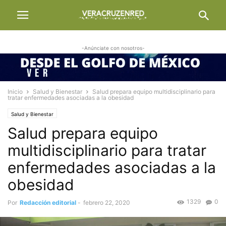
-Anúnciate con nosotros-
Inicio
Salud y Bienestar
Salud prepara equipo multidisciplinario para
tratar enfermedades asociadas a la obesidad
Salud y Bienestar
Salud prepara equipo
multidisciplinario para tratar
enfermedades asociadas a la
obesidad
1329
0
Por
Redacción editorial
-
febrero 22, 2020