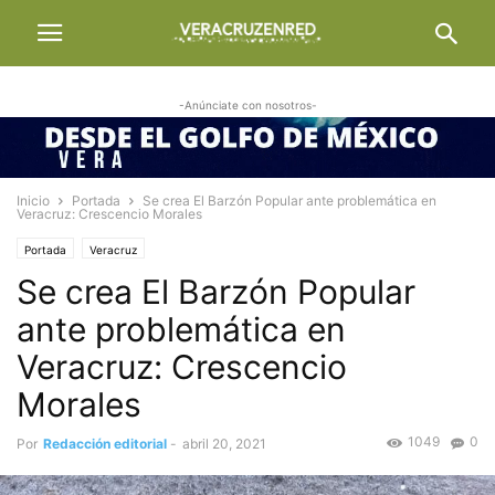
-Anúnciate con nosotros-
Inicio
Portada
Se crea El Barzón Popular ante problemática en
Veracruz: Crescencio Morales
Portada
Veracruz
Se crea El Barzón Popular
ante problemática en
Veracruz: Crescencio
Morales
1049
0
Por
Redacción editorial
-
abril 20, 2021