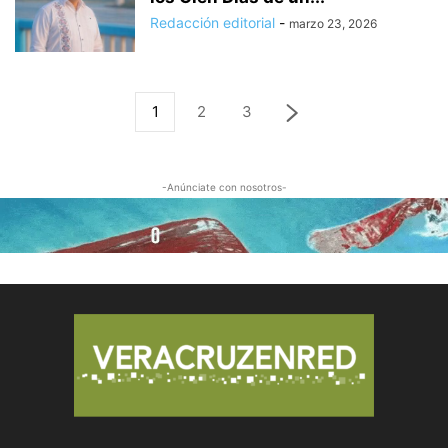
Redacción editorial
-
marzo 23, 2026
1
2
3
-Anúnciate con nosotros-