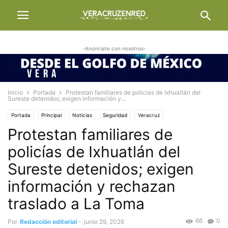
-Anúnciate con nosotros-
Inicio
Portada
Protestan familiares de policías de Ixhuatlán del
Sureste detenidos; exigen información y...
Portada
Principal
Noticias
Seguridad
Veracruz
Protestan familiares de
policías de Ixhuatlán del
Sureste detenidos; exigen
información y rechazan
traslado a La Toma
66
0
Por
Redacción editorial
-
junio 29, 2026