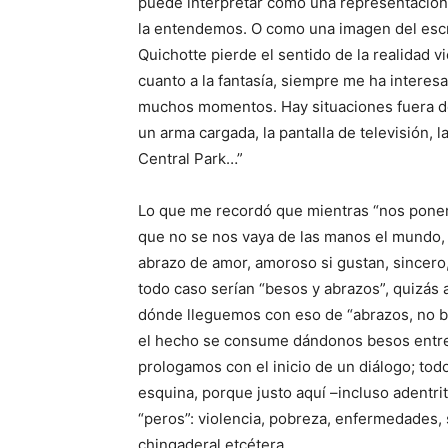
puede interpretar como una representación s
la entendemos. O como una imagen del escri
Quichotte pierde el sentido de la realidad 
cuanto a la fantasía, siempre me ha interesad
muchos momentos. Hay situaciones fuera de 
un arma cargada, la pantalla de televisión,
Central Park…”
Lo que me recordó que mientras “nos pone
que no se nos vaya de las manos el mundo,
abrazo de amor, amoroso si gustan, sincero,
todo caso serían “besos y abrazos”, quizás a
dónde lleguemos con eso de “abrazos, no b
el hecho se consume dándonos besos entre 
prologamos con el inicio de un diálogo; todo l
esquina, porque justo aquí –incluso adentrit
“peros”: violencia, pobreza, enfermedades,
chingaderal etcétera.