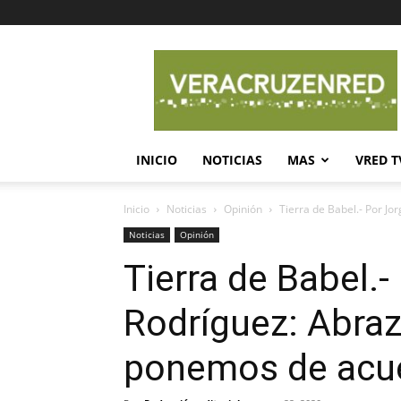
Veracruz
en
Red
INICIO
NOTICIAS
MAS
VRED T
Inicio
Noticias
Opinión
Tierra de Babel.- Por Jo
Noticias
Opinión
Tierra de Babel.-
Rodríguez: Abraz
ponemos de acu