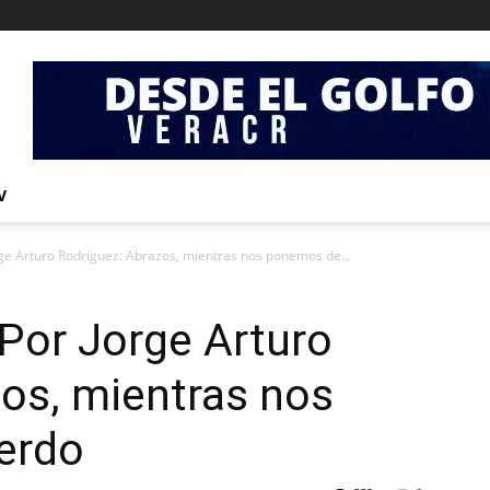
V
rge Arturo Rodríguez: Abrazos, mientras nos ponemos de...
 Por Jorge Arturo
os, mientras nos
erdo