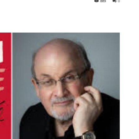
889
0