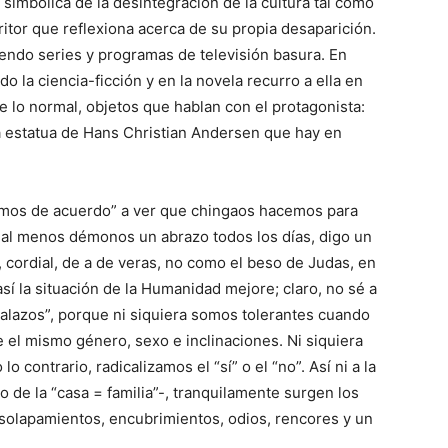
imbólica de la desintegración de la cultura tal como
tor que reflexiona acerca de su propia desaparición.
viendo series y programas de televisión basura. En
o la ciencia-ficción y en la novela recurro a ella en
lo normal, objetos que hablan con el protagonista:
 la estatua de Hans Christian Andersen que hay en
mos de acuerdo” a ver que chingaos hacemos para
 al menos démonos un abrazo todos los días, digo un
 cordial, de a de veras, no como el beso de Judas, en
sí la situación de la Humanidad mejore; claro, no sé a
alazos”, porque ni siquiera somos tolerantes cuando
el mismo género, sexo e inclinaciones. Ni siquiera
o contrario, radicalizamos el “sí” o el “no”. Así ni a la
o de la “casa = familia”-, tranquilamente surgen los
 solapamientos, encubrimientos, odios, rencores y un