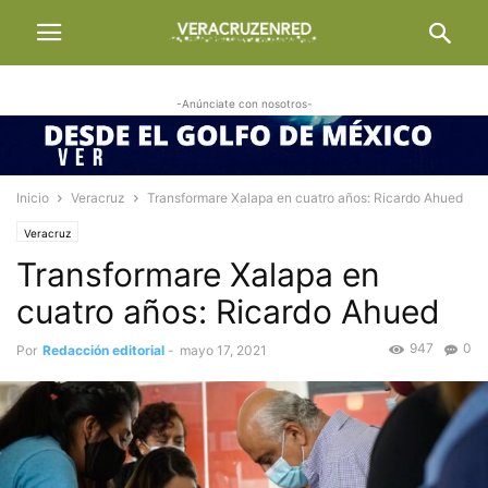
-Anúnciate con nosotros-
Inicio
Veracruz
Transformare Xalapa en cuatro años: Ricardo Ahued
Veracruz
Transformare Xalapa en
cuatro años: Ricardo Ahued
947
0
Por
Redacción editorial
-
mayo 17, 2021