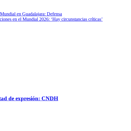
l Mundial en Guadalajara: Defensa
iones en el Mundial 2026: ‘Hay circunstancias críticas’
ertad de expresión: CNDH