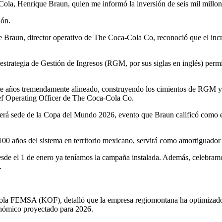
ola, Henrique Braun, quien me informó la inversión de seis mil millones 
ión.
que Braun, director operativo de The Coca-Cola Co, reconoció que el in
estrategia de Gestión de Ingresos (RGM, por sus siglas en inglés) permit
te años tremendamente alineado, construyendo los cimientos de RGM y 
ief Operating Officer de The Coca-Cola Co.
o será sede de la Copa del Mundo 2026, evento que Braun calificó como 
0 años del sistema en territorio mexicano, servirá como amortiguador fr
desde el 1 de enero ya teníamos la campaña instalada. Además, celebra
.
ola FEMSA (KOF), detalló que la empresa regiomontana ha optimizado su
conómico proyectado para 2026.