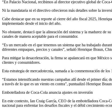
“En Palacio Nacional, recibimos al director ejecutivo global de Coca‑C
Ni la mandataria ni el directivo ofrecieron más detalles sobre la invers
Cabe destacar que en su reporte al cierre del año fiscal 2025, Henri
implementado desde el inicio del año.
No obstante, destacó que la alineación del sistema y la madurez de su 
canales de manera aceptable para el consumidor.
“Es un mercado en el que tenemos un sistema que ha trabajado duran
diferentes empaques, precios y canales”, señaló Henrique Braun, Ch
Para mitigar la desaceleración, la firma se apalancará en que Méxic
clientes y consumidores.
Esta estrategia de mercadotecnia, sumada a la conmemoración de los 10
“Estamos intensificando nuestras campañas allí desde el primer día; 
a través de lo que es un viento en contra”, puntualizó Henrique Braun
Embotelladora de Coca-Cola anuncia ajustes en inversión
En este contexto, Ian Craig García, CEO de la embotelladora Coca-C
nacional para enfrentar los desafíos fiscales y el débil crecimiento e