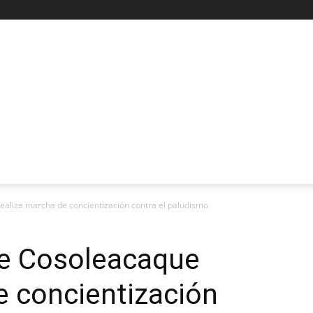
aliza marcha de concientización contra el paludismo
e Cosoleacaque
e concientización