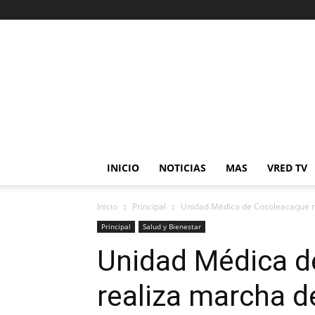
Veracruz
en
Red
INICIO
NOTICIAS
MAS
VRED TV
Inicio
Principal
Unidad Médica de Cosoleacaque re
Principal
Salud y Bienestar
Unidad Médica d
realiza marcha d