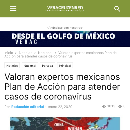
-Anúnciate con nosotros-
Inicio
Noticias
Nacional
Valoran expertos mexicanos Plan de
Acción para atender casos de coronavirus
Noticias
Nacional
Portada
Principal
Valoran expertos mexicanos
Plan de Acción para atender
casos de coronavirus
1013
0
Por
Redacción editorial
-
enero 22, 2020