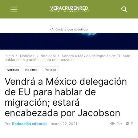
-Anúnciate con nosotros-
Inicio
Noticias
Nacional
Vendrá a México delegación de EU para
hablar de migración; estará encabezada...
Noticias
Nacional
Portada
Vendrá a México delegación
de EU para hablar de
migración; estará
encabezada por Jacobson
787
0
Por
Redacción editorial
-
marzo 22, 2021