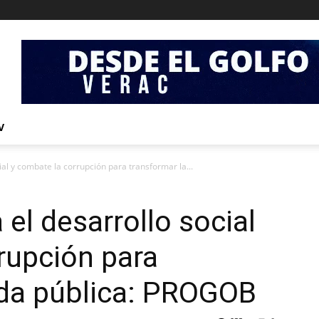
V
ial y combate la corrupción para transformar la...
el desarrollo social
rupción para
ida pública: PROGOB