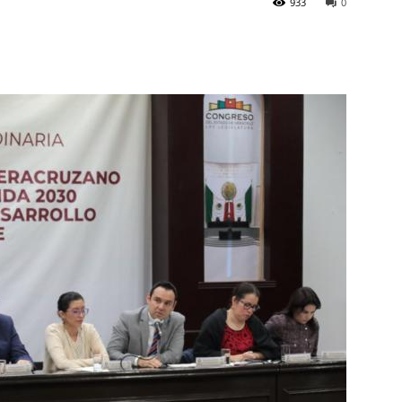
933
0