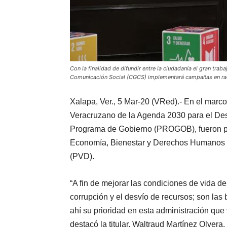
Con la finalidad de difundir entre la ciudadanía el gran tra
Comunicación Social (CGCS) implementará campañas en radi
Xalapa, Ver., 5 Mar-20 (VRed).- En el marco
Veracruzano de la Agenda 2030 para el Desa
Programa de Gobierno (PROGOB), fueron pr
Economía, Bienestar y Derechos Humanos en
(PVD).
“A fin de mejorar las condiciones de vida 
corrupción y el desvío de recursos; son las
ahí su prioridad en esta administración que 
destacó la titular, Waltraud Martínez Olvera.