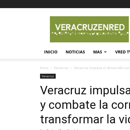
Veracruz
en
Red
INICIO
NOTICIAS
MAS
VRED T
Inicio
Veracruz
Veracruz impulsa el desarrollo soc
Veracruz
Veracruz impulsa 
y combate la cor
transformar la v