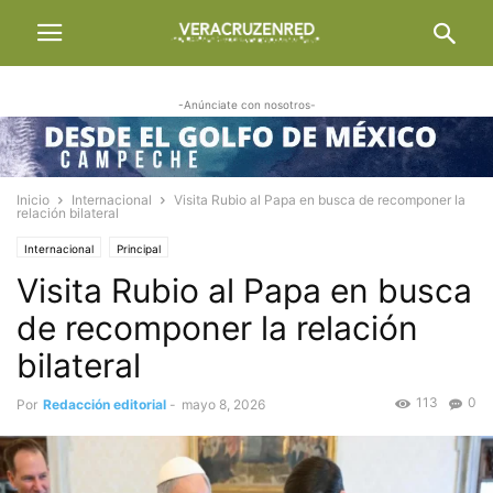
-Anúnciate con nosotros-
Inicio
Internacional
Visita Rubio al Papa en busca de recomponer la
relación bilateral
Internacional
Principal
Visita Rubio al Papa en busca
de recomponer la relación
bilateral
113
0
Por
Redacción editorial
-
mayo 8, 2026