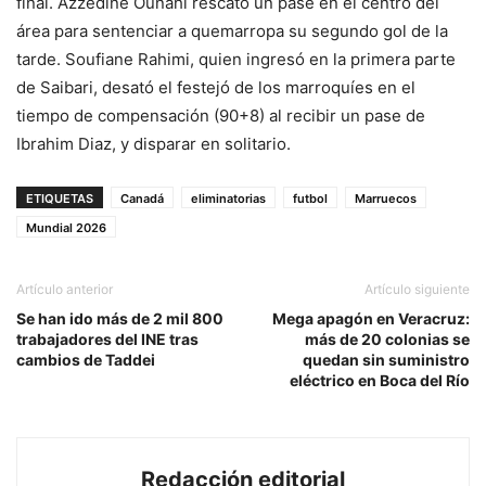
final. Azzedine Ounahi rescató un pase en el centro del
área para sentenciar a quemarropa su segundo gol de la
tarde. Soufiane Rahimi, quien ingresó en la primera parte
de Saibari, desató el festejó de los marroquíes en el
tiempo de compensación (90+8) al recibir un pase de
Ibrahim Diaz, y disparar en solitario.
ETIQUETAS
Canadá
eliminatorias
futbol
Marruecos
Mundial 2026
Artículo anterior
Artículo siguiente
Se han ido más de 2 mil 800
Mega apagón en Veracruz:
trabajadores del INE tras
más de 20 colonias se
cambios de Taddei
quedan sin suministro
eléctrico en Boca del Río
Redacción editorial