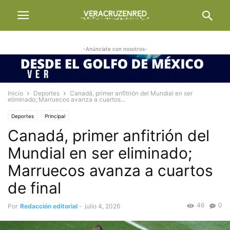
-Anúnciate con nosotros-
Inicio
Deportes
Canadá, primer anfitrión del Mundial en ser
eliminado; Marruecos avanza a cuartos...
Deportes
Principal
Canadá, primer anfitrión del
Mundial en ser eliminado;
Marruecos avanza a cuartos
de final
46
0
Por
Redacción editorial
-
julio 4, 2026