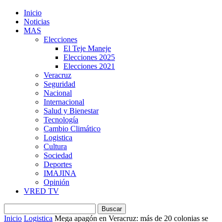
Inicio
Noticias
MAS
Elecciones
El Teje Maneje
Elecciones 2025
Elecciones 2021
Veracruz
Seguridad
Nacional
Internacional
Salud y Bienestar
Tecnología
Cambio Climático
Logistica
Cultura
Sociedad
Deportes
IMAJINA
Opinión
VRED TV
Inicio
Logistica
Mega apagón en Veracruz: más de 20 colonias se