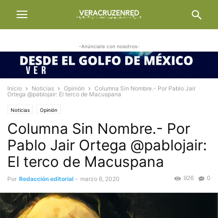
-Anúnciate con nosotros-
Inicio
Noticias
Opinión
Columna Sin Nombre.- Por Pablo Jair
Ortega @pablojair: El terco de Macuspana
Noticias
Opinión
Columna Sin Nombre.- Por
Pablo Jair Ortega @pablojair:
El terco de Macuspana
926
0
Por
Redacción editorial
-
marzo 6, 2020