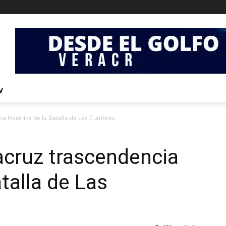
V
 histórica de la Batalla de Las Cumbres
cruz trascendencia
atalla de Las