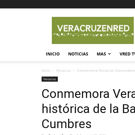
Veracruz
en
Red
INICIO
NOTICIAS
MAS
VRED T
Inicio
Veracruz
Conmemora Veracruz trascendencia
Veracruz
Conmemora Vera
histórica de la B
Cumbres