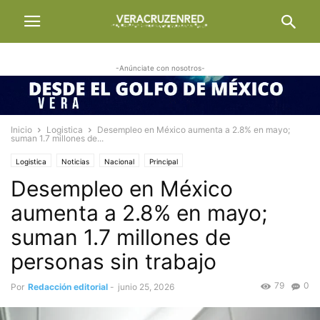
-Anúnciate con nosotros-
Inicio
Logistica
Desempleo en México aumenta a 2.8% en mayo;
suman 1.7 millones de...
Logistica
Noticias
Nacional
Principal
Desempleo en México
aumenta a 2.8% en mayo;
suman 1.7 millones de
personas sin trabajo
79
0
Por
Redacción editorial
-
junio 25, 2026