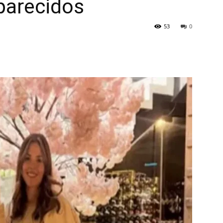
parecidos
53
0