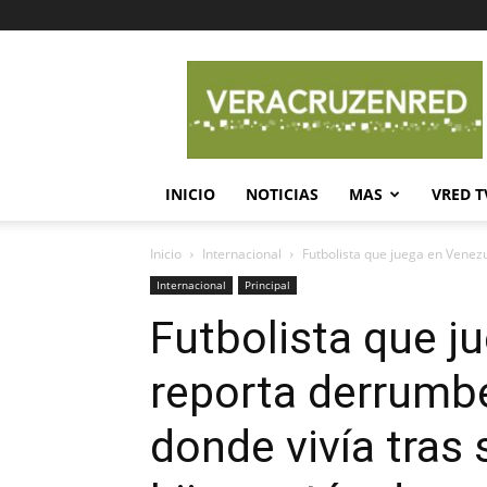
Veracruz
en
Red
INICIO
NOTICIAS
MAS
VRED T
Inicio
Internacional
Futbolista que juega en Venezu
Internacional
Principal
Futbolista que j
reporta derrumbe
donde vivía tras