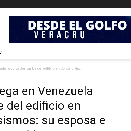
V
ela reporta derrumbe del edificio en donde vivía...
uega en Venezuela
 del edificio en
 sismos: su esposa e