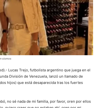
en sismos
).- Lucas Trejo, futbolista argentino que juega en el
gunda División de Venezuela, lanzó un llamado de
dos hijos) que está desaparecida tras los fuertes
ó, no sé nada de mi familia, por favor, oren por ellos
io, quiero creer que no estaban ahí, oren por mi