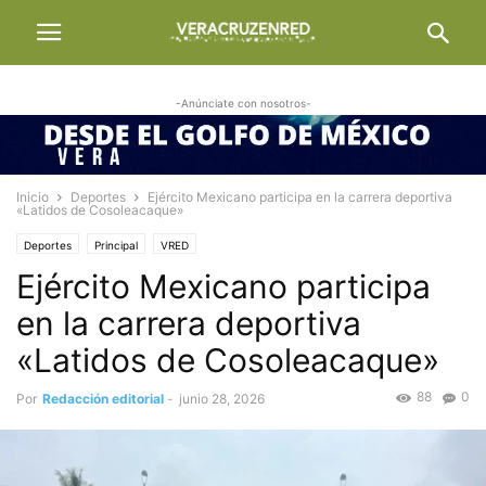
-Anúnciate con nosotros-
Inicio
Deportes
Ejército Mexicano participa en la carrera deportiva
«Latidos de Cosoleacaque»
Deportes
Principal
VRED
Ejército Mexicano participa
en la carrera deportiva
«Latidos de Cosoleacaque»
88
0
Por
Redacción editorial
-
junio 28, 2026