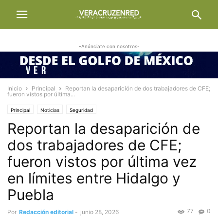
-Anúnciate con nosotros-
Inicio
Principal
Reportan la desaparición de dos trabajadores de CFE;
fueron vistos por última...
Principal
Noticias
Seguridad
Reportan la desaparición de
dos trabajadores de CFE;
fueron vistos por última vez
en límites entre Hidalgo y
Puebla
77
0
Por
Redacción editorial
-
junio 28, 2026