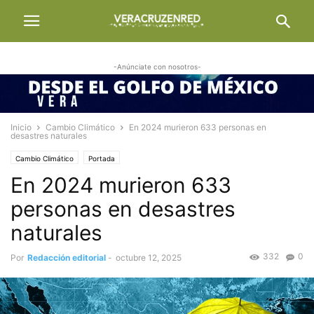
-Anúnciate con nosotros-
Inicio
Cambio Climático
En 2024 murieron 633 personas en
desastres naturales
Cambio Climático
Portada
En 2024 murieron 633
personas en desastres
naturales
332
0
Por
Redacción editorial
-
octubre 12, 2025