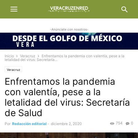
-Anúnciate con nosotros-
Inicio
Veracruz
Enfrentamos la pandemia con valentía, pese a la
letalidad del virus: Secretaría...
Veracruz
Enfrentamos la pandemia
con valentía, pese a la
letalidad del virus: Secretaría
de Salud
754
0
Por
Redacción editorial
-
diciembre 2, 2020