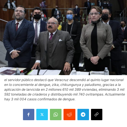
el servidor público destacó que Veracruz descendió al quinto lugar nacional
en lo concerniente al dengue, zika, chikungunya y paludismo, gracias a la
aplicación de larvicida en 2 millones 610 mil 389 viviendas, eliminando 3 mil
592 toneladas de criaderos y distribuyendo mil 740 ovitrampas. Actualmente
hay 3 mil 004 casos confirmados de dengue.