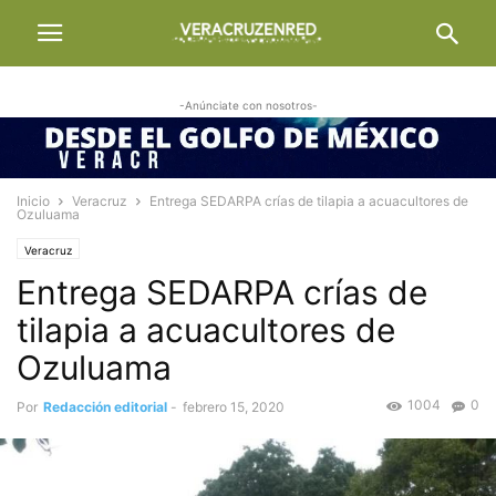
-Anúnciate con nosotros-
Inicio
Veracruz
Entrega SEDARPA crías de tilapia a acuacultores de
Ozuluama
Veracruz
Entrega SEDARPA crías de
tilapia a acuacultores de
Ozuluama
1004
0
Por
Redacción editorial
-
febrero 15, 2020