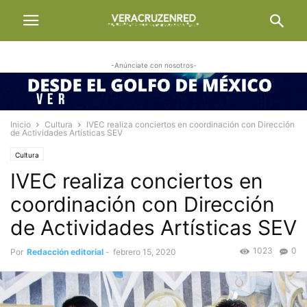
-Anúnciate con nosotros-
Inicio
Cultura
IVEC realiza conciertos en coordinación con Dirección
de Actividades Artísticas SEV
Cultura
IVEC realiza conciertos en
coordinación con Dirección
de Actividades Artísticas SEV
1023
0
Por
Redacción editorial
-
febrero 15, 2020