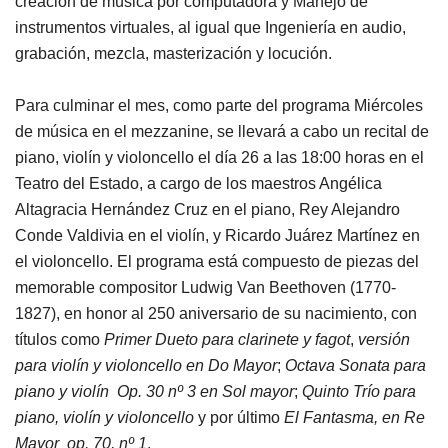
creación de música por computadora y Manejo de
instrumentos virtuales, al igual que Ingeniería en audio,
grabación, mezcla, masterización y locución.
Para culminar el mes, como parte del programa Miércoles
de música en el mezzanine, se llevará a cabo un recital de
piano, violín y violoncello el día 26 a las 18:00 horas en el
Teatro del Estado, a cargo de los maestros Angélica
Altagracia Hernández Cruz en el piano, Rey Alejandro
Conde Valdivia en el violín, y Ricardo Juárez Martínez en
el violoncello. El programa está compuesto de piezas del
memorable compositor Ludwig Van Beethoven (1770-
1827), en honor al 250 aniversario de su nacimiento, con
títulos como
Primer Dueto para clarinete y fagot
,
versión
para violín y violoncello en Do Mayor
;
Octava Sonata para
piano y violín Op. 30 nº 3 en Sol mayor
;
Quinto Trío para
piano, violín y violoncello
y por último
El Fantasma, en Re
Mayor op. 70, nº 1
.