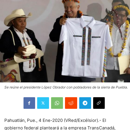
Se reúne el presidente López Obrador con pobladores de la sierra de Puebla.
Pahuatlán, Pue., 4 Ene-2020 (VRed/Excélsior).- El
gobierno federal planteará a la empresa TransCanadá,