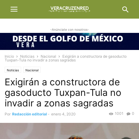
-Anúnciate con nosotros-
Inicio
Noticias
Nacional
Exigirán a constructora de gasoducto
Tuxpan-Tula no invadir a zonas sagradas
Noticias
Nacional
Exigirán a constructora de
gasoducto Tuxpan-Tula no
invadir a zonas sagradas
1001
0
Por
Redacción editorial
-
enero 4, 2020