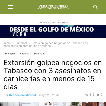
-Anúnciate con nosotros-
Inicio
Principal
Extorsión golpea negocios en Tabasco con 3
asesinatos en carnicerías en menos...
Principal
Noticias
Seguridad
Extorsión golpea negocios en
Tabasco con 3 asesinatos en
carnicerías en menos de 15
días
116
0
Por
Redacción editorial
-
mayo 20, 2026