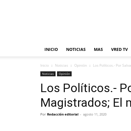
en
Red
INICIO
NOTICIAS
MAS
VRED TV
Inicio
Noticias
Opinión
Los Políticos.- Por Sa
Noticias
Opinión
Los Políticos.- 
Magistrados; El
Por
Redacción editorial
-
agosto 11, 2020