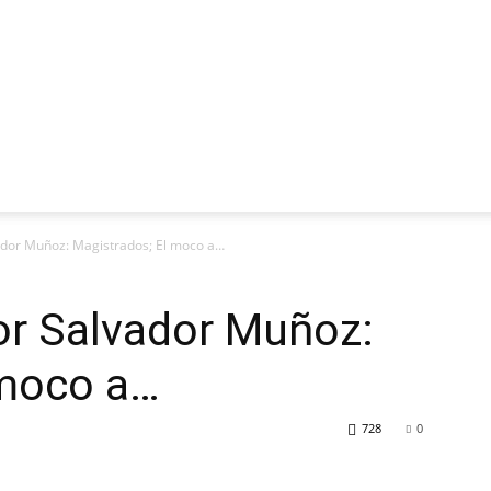
lvador Muñoz: Magistrados; El moco a…
Por Salvador Muñoz:
 moco a…
728
0