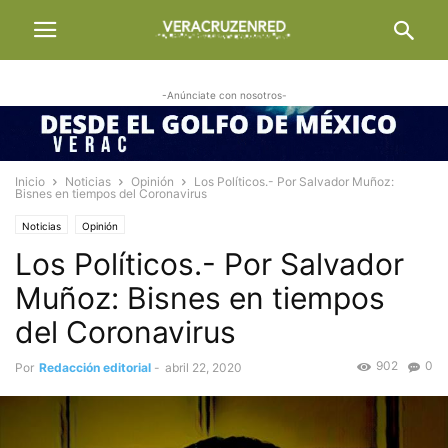
-Anúnciate con nosotros-
Inicio
Noticias
Opinión
Los Políticos.- Por Salvador Muñoz:
Bisnes en tiempos del Coronavirus
Noticias
Opinión
Los Políticos.- Por Salvador
Muñoz: Bisnes en tiempos
del Coronavirus
902
0
Por
Redacción editorial
-
abril 22, 2020