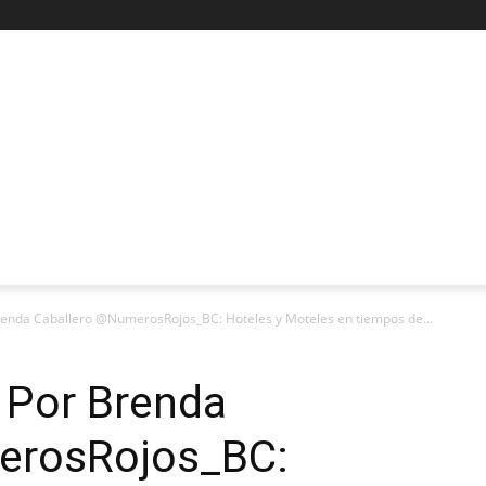
renda Caballero @NumerosRojos_BC: Hoteles y Moteles en tiempos de...
 Por Brenda
erosRojos_BC: