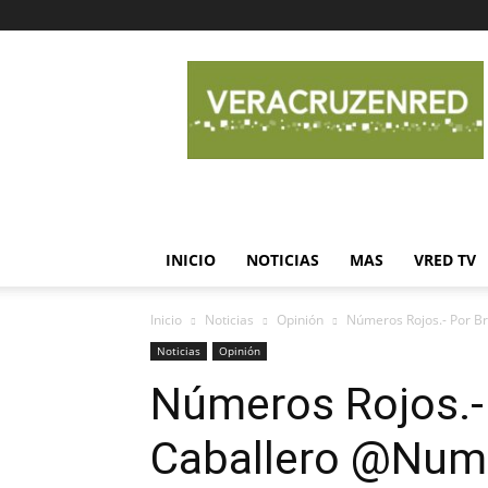
Veracruz
en
Red
INICIO
NOTICIAS
MAS
VRED TV
Inicio
Noticias
Opinión
Números Rojos.- Por B
Noticias
Opinión
Números Rojos.-
Caballero @Num