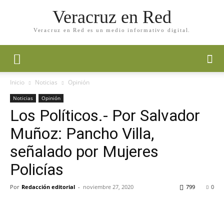
Veracruz en Red
Veracruz en Red es un medio informativo digital.
Inicio
Noticias
Opinión
Noticias
Opinión
Los Políticos.- Por Salvador
Muñoz: Pancho Villa,
señalado por Mujeres
Policías
Por
Redacción editorial
-
noviembre 27, 2020
799
0