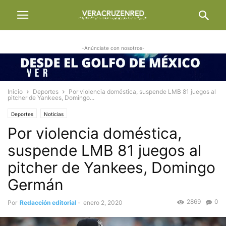
-Anúnciate con nosotros-
Inicio
Deportes
Por violencia doméstica, suspende LMB 81 juegos al
pitcher de Yankees, Domingo...
Deportes
Noticias
Por violencia doméstica,
suspende LMB 81 juegos al
pitcher de Yankees, Domingo
Germán
2869
0
Por
Redacción editorial
-
enero 2, 2020