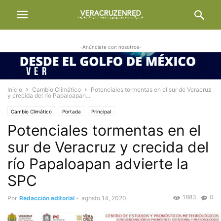
-Anúnciate con nosotros-
Inicio
Cambio Climático
Potenciales tormentas en el sur de Veracruz
y crecida del río Papaloapan...
Cambio Climático
Portada
Principal
Potenciales tormentas en el
sur de Veracruz y crecida del
río Papaloapan advierte la
SPC
1883
0
Por
Redacción editorial
-
agosto 14, 2020