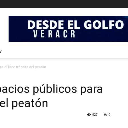
V
a el libre tránsito del peatón
acios públicos para
del peatón
927
0