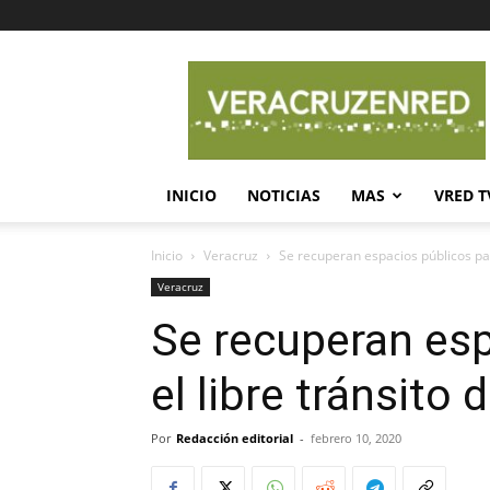
Veracruz
en
Red
INICIO
NOTICIAS
MAS
VRED T
Inicio
Veracruz
Se recuperan espacios públicos par
Veracruz
Se recuperan esp
el libre tránsito 
Por
Redacción editorial
-
febrero 10, 2020