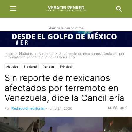
-Anúnciate con nosotros-
Inicio
Noticias
Nacional
Sin reporte de mexicanos afectados por
terremoto en Venezuela, dice la Cancillería
Noticias
Nacional
Portada
Principal
Sin reporte de mexicanos
afectados por terremoto en
Venezuela, dice la Cancillería
88
0
Por
Redacción editorial
-
junio 24, 2026