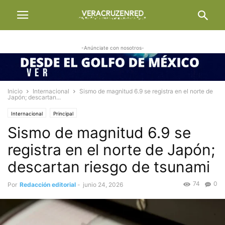
-Anúnciate con nosotros-
Inicio
Internacional
Sismo de magnitud 6.9 se registra en el norte de
Japón; descartan...
Internacional
Principal
Sismo de magnitud 6.9 se
registra en el norte de Japón;
descartan riesgo de tsunami
74
0
Por
Redacción editorial
-
junio 24, 2026