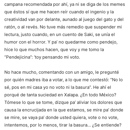
campana recomendada por ahí, ya ni se diga de los memes
que éstos sí que me hacen reír cuando el ingenio y la
creatividad van por delante, aunado al juego del gato y del
ratón, o al revés. No tuve más remedio que suspender mi
lectura, justo cuando, en un cuento de Saki, se unía el
humor con el horror. Y pa’ no quedarme como pendejo,
hice lo que muchos hacen, que voy y me tomo la
“Pendejicina”: ‘toy pensando mi voto.
No hace mucho, comentando con un amigo, le pregunté
por quién madres iba a votar, a lo que me contestó: “No lo
sé, pos en mi casa yo no voto ni la basura”. He ahí el
porqué de tanta suciedad en Xalapa. ¿En todo México?
Tómese lo que se tome, dizque pa’ aliviar los dolores que
causa la encrucijada en la que estamos, se mire pa’ donde
se mire, se vaya pa’ donde usted quiera, vote o no vote,
intentemos, por lo menos, tirar la basura… ¿Se entiende?