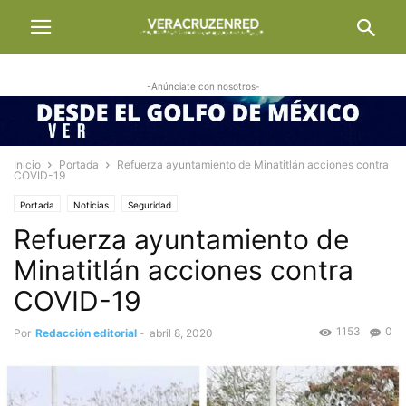
-Anúnciate con nosotros-
Inicio
Portada
Refuerza ayuntamiento de Minatitlán acciones contra
COVID-19
Portada
Noticias
Seguridad
Refuerza ayuntamiento de
Minatitlán acciones contra
COVID-19
1153
0
Por
Redacción editorial
-
abril 8, 2020